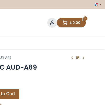
0
$
0.00
AUD-A69
CC AUD-A69
to Cart
s