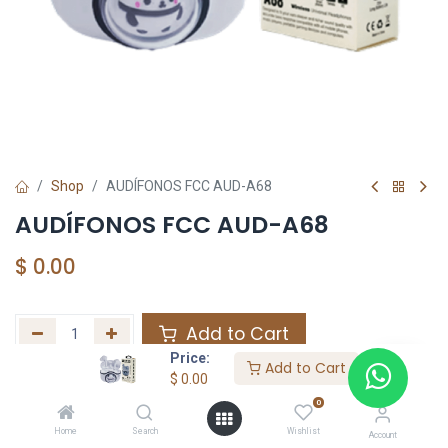
Shop
AUDÍFONOS FCC AUD-A68
AUDÍFONOS FCC AUD-A68
$
0.00
Add to Cart
Price:
Add to Cart
Agregar a la lista de deseos
$
0.00
0
Home
Search
Wishlist
Share :
Account