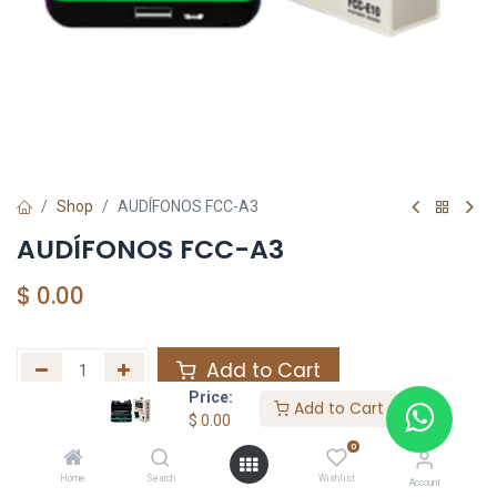
Shop
AUDÍFONOS FCC-A3
AUDÍFONOS FCC-A3
$
0.00
Add to Cart
Price:
Add to Cart
Agregar a la lista de deseos
$
0.00
0
Home
Search
Wishlist
Share :
Account