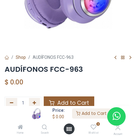
Shop
AUDÍFONOS FCC-963
AUDÍFONOS FCC-963
$
0.00
Add to Cart
Price:
Add to Cart
Agregar a la lista de deseos
$
0.00
0
Home
Search
Wishlist
Share :
Account