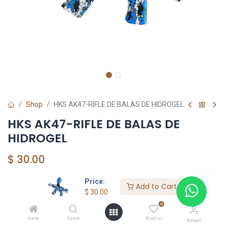
Shop
HKS AK47-RIFLE DE BALAS DE HIDROGEL
HKS AK47-RIFLE DE BALAS DE
HIDROGEL
$
30.00
Price:
Add to Cart
Add to Cart
$
30.00
0
Agregar a la lista de deseos
Home
Search
Wishlist
Account