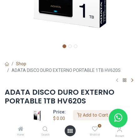
Shop
ADATA DISCO DURO EXTERNO PORTABLE 1TB HV620S
ADATA DISCO DURO EXTERNO
PORTABLE 1TB HV620S
Price:
$
0.00
Add to Cart
$
0.00
0
Home
Search
Wishlist
HKSEXPRESS
Account