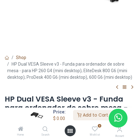
Shop
HP Dual VESA Sleeve v3 - Funda para ordenador de sobre
mesa - para HP 260 G4 (mini desktop); EliteDesk 800 G6 (mini
desktop); ProDesk 400 G6 (mini desktop), 600 G6 (mini desktop)
HP Dual VESA Sleeve v3 - Funda
para ordenador de sobre mesa -
Price:
para HP 260 G4 (mini desktop);
Add to Cart
$
0.00
EliteDesk 800 G6 (mini desktop);
0
ProDesk 400 G6 (mini desktop),
Home
Search
Wishlist
Account