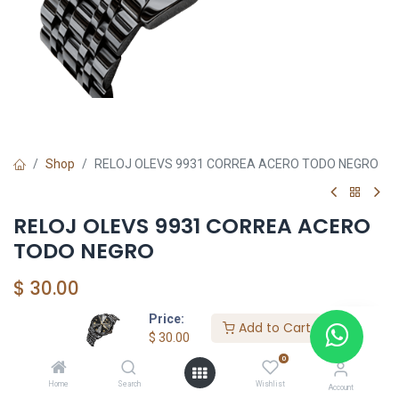
Shop
RELOJ OLEVS 9931 CORREA ACERO TODO NEGRO
RELOJ OLEVS 9931 CORREA ACERO
TODO NEGRO
$
30.00
Price:
Add to Cart
$
30.00
Add to Cart
0
Agregar a la lista de deseos
Home
Search
Wishlist
Account