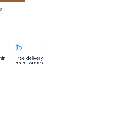
s
hin
Free delivery
on all orders