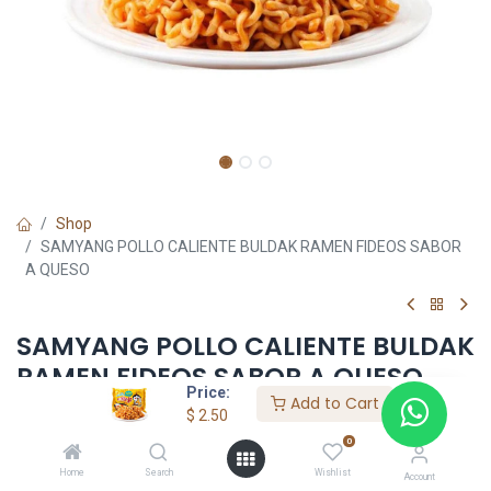
Shop
SAMYANG POLLO CALIENTE BULDAK RAMEN FIDEOS SABOR
A QUESO
SAMYANG POLLO CALIENTE BULDAK
RAMEN FIDEOS SABOR A QUESO
Price:
Add to Cart
$
2.50
$
2.50
0
Home
Search
Wishlist
Account