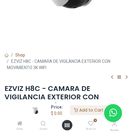
Shop
EZVIZ H8C - CAMARA DE VIGILANCIA EXTERIOR CON
MOVIMIENTO 3K WIFI
EZVIZ H8C - CAMARA DE
VIGILANCIA EXTERIOR CON
MOVIMIENTO 3K WIFI
Price:
Add to Cart
$
0.00
$
0.00
0
Home
Search
Wishlist
Account