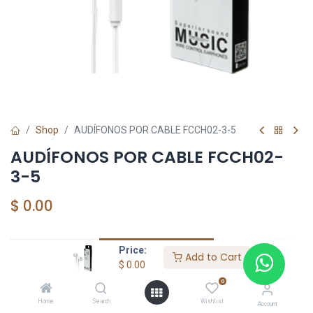
Shop
AUDÍFONOS POR CABLE FCCH02-3-5
AUDÍFONOS POR CABLE FCCH02-
3-5
$
0.00
Price:
Add to Cart
Add to Cart
$
0.00
添加到收藏夹
0
Home
Search
Wishlist
Account