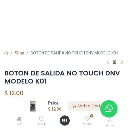
Shop
BOTON DE SALIDA NO TOUCH DNV MODELO K01
BOTON DE SALIDA NO TOUCH DNV
MODELO K01
$
12.00
Price:
Add to Cart
$
12.00
Add to Cart
0
Add to wishlist
Home
Search
Wishlist
Account