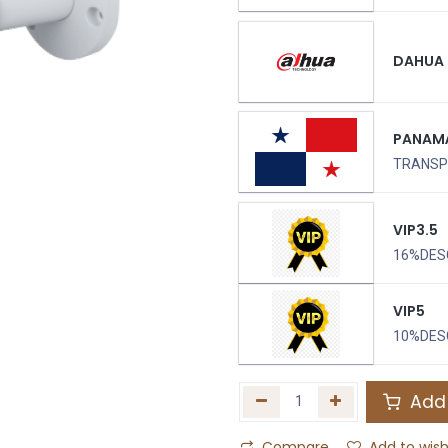
DAHUA
PANAM
TRANSPO
VIP3.5
16%DES
VIP5
10%DES
Add 
Compare
Add to wish