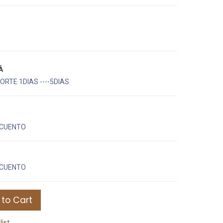
Á
RTE 1DIAS ----5DIAS
CUENTO
CUENTO
to Cart
list