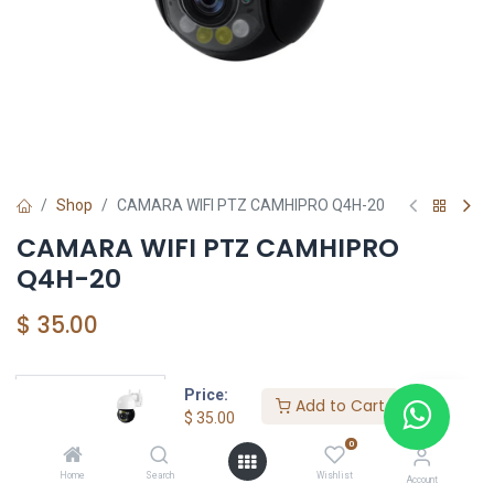
Shop
CAMARA WIFI PTZ CAMHIPRO Q4H-20
CAMARA WIFI PTZ CAMHIPRO
Q4H-20
$
35.00
Price:
HKSEXPRESS
Add to Cart
$
35.00
ALTOS DEL CHASE +507 6389-8866
0
Home
Search
Wishlist
Account