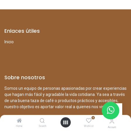
Enlaces útiles
Inicio
Sobre nosotros
Somos un equipo de personas apasionadas por crear experiencias
que hagan más fácil y agradable la vida cotidiana. Ya sea a través
de una buena taza de café o productos prácticos y accesibles,
nuestro objetivo es aportar valor real a quienes nos visitan.
Desde nuestra cafetería hasta nuestra tienda variada, trabajamos
0
con dedicación para ofrecer calidad, atención cercana y
Home
Search
Wishlist
Account
soluciones pensadas para el día a día de cada persona.